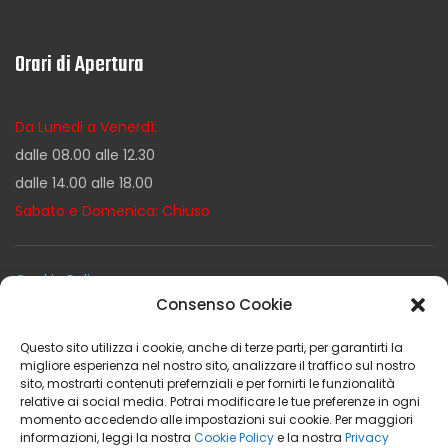
Orari di Apertura
Da Lunedi a Venerdì:
dalle 08.00 alle 12.30
dalle 14.00 alle 18.00
Sabato e Domenica: Chiuso
Cookie Policy
Consenso Cookie
Privacy Policy
Termini e Condizioni
Questo sito utilizza i cookie, anche di terze parti, per garantirti la
Condizioni Generali di Noleggio
migliore esperienza nel nostro sito, analizzare il traffico sul nostro
sito, mostrarti contenuti prefernziali e per fornirti le funzionalità
relative ai social media. Potrai modificare le tue preferenze in ogni
momento accedendo alle impostazioni sui cookie. Per maggiori
informazioni, leggi la nostra
Cookie Policy
e la nostra
Privacy
Facebook
Instagram
Youtube