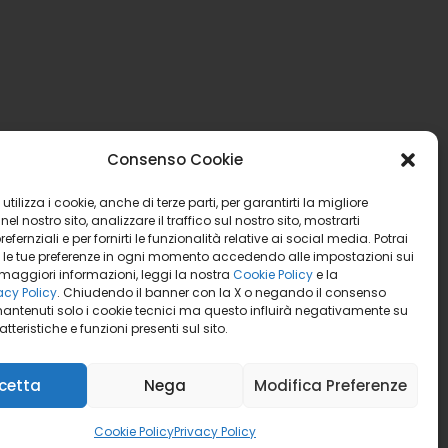
Consenso Cookie
utilizza i cookie, anche di terze parti, per garantirti la migliore
el nostro sito, analizzare il traffico sul nostro sito, mostrarti
efernziali e per fornirti le funzionalità relative ai social media. Potrai
 le tue preferenze in ogni momento accedendo alle impostazioni sui
 maggiori informazioni, leggi la nostra
Cookie Policy
e la
acy Policy
. Chiudendo il banner con la X o negando il consenso
antenuti solo i cookie tecnici ma questo influirà negativamente su
tteristiche e funzioni presenti sul sito.
cetta
Nega
Modifica Preferenze
Cookie Policy
Privacy Policy