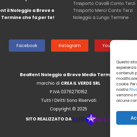
Trasporto Cavalli Conto Terzi
nt il Noleggio a Breve e
Trasporto Merci Conto Terzi
 Termine che fa per te!
Noleggio a Lungo Termine
Facebook
Instagram
Youtube
Questo sito 
esperienza n
contenuti pr
BeaRent Noleggio a Breve Medio Termine
modificare
marchio di
CREA IL VERDE SRL
cookie. Per
nostra
Priv
P.IVA 03762710162
verranno m
Tutti I Diritti Sono Riservati
alcune cara
Copyright © 2025
Ac
SITO REALIZZATO DA