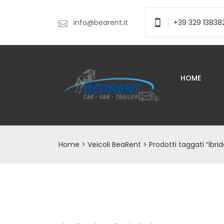
info@bearent.it
+39 329 13838
HOME
Home
>
Veicoli BeaRent
> Prodotti taggati “ibrid