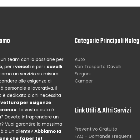
iamo
Categorie Principali Noleg
un team con la passione per
Auto
o
, per i
veicoli
e per i
cavalli
Van Trasporto Cavalli
riamo un servizio su misura
Furgoni
spondere alle esigenze di
Camper
à personale e lavorativa. Il
io è dedicato a chi necessita
a
vettura per esigenze
Link Utili & Altri Servizi
oranee
. La vostra auto è
? Dovete intraprendere un
o? Vuoi garantire la massima
Preventivo Gratuito
tà a un cliente?
Abbiamo la
FAQ – Domande Frequenti
one che fa per te!