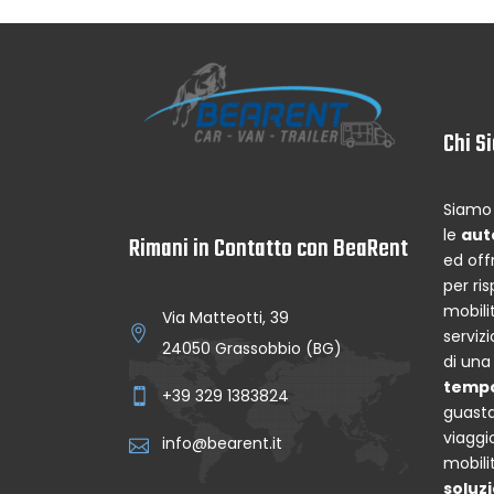
Chi S
Siamo 
le
aut
Rimani in Contatto con BeaRent
ed off
per ri
mobilit
Via Matteotti, 39
serviz
24050 Grassobbio (BG)
di un
temp
+39 329 1383824
guasta
viaggi
info@bearent.it
mobili
soluzi