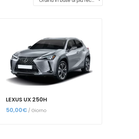
Ordina in base al più recente
LEXUS UX 250H
50,00
€
/ Giorno