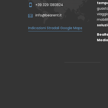
temp
+39 329 1383824
guasta
viaggi
info@bearent.it
mobili
soluzi
Indicazioni Stradali Google Maps
BeaRe
Medio