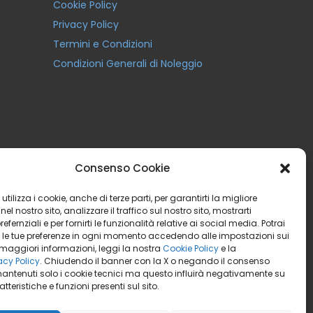
Cookie Policy
Privacy Policy
Termini e Condizioni
Condizioni Generali di Noleggio
Consenso Cookie
utilizza i cookie, anche di terze parti, per garantirti la migliore
el nostro sito, analizzare il traffico sul nostro sito, mostrarti
efernziali e per fornirti le funzionalità relative ai social media. Potrai
 le tue preferenze in ogni momento accedendo alle impostazioni sui
 maggiori informazioni, leggi la nostra
Cookie Policy
e la
acy Policy
. Chiudendo il banner con la X o negando il consenso
antenuti solo i cookie tecnici ma questo influirà negativamente su
tteristiche e funzioni presenti sul sito.