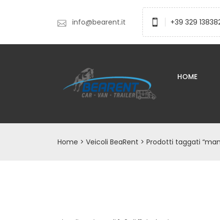
info@bearent.it
+39 329 13838
HOME
Home
>
Veicoli BeaRent
> Prodotti taggati “ma