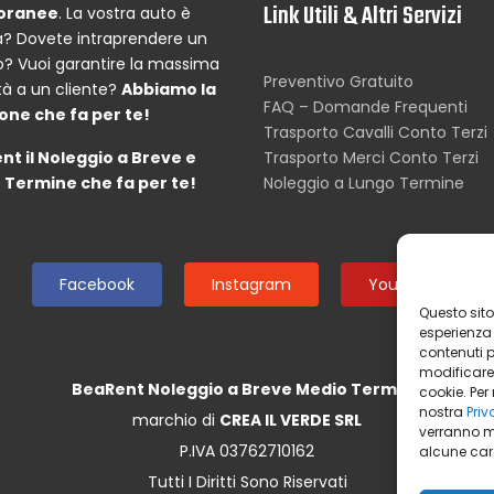
Link Utili & Altri Servizi
oranee
. La vostra auto è
? Dovete intraprendere un
o? Vuoi garantire la massima
Preventivo Gratuito
tà a un cliente?
Abbiamo la
FAQ – Domande Frequenti
one che fa per te!
Trasporto Cavalli Conto Terzi
nt il Noleggio a Breve e
Trasporto Merci Conto Terzi
 Termine che fa per te!
Noleggio a Lungo Termine
Facebook
Instagram
Youtube
Questo sito 
esperienza n
contenuti pr
modificare
BeaRent Noleggio a Breve Medio Termine
cookie. Per
nostra
Priv
marchio di
CREA IL VERDE SRL
verranno m
P.IVA 03762710162
alcune cara
Tutti I Diritti Sono Riservati