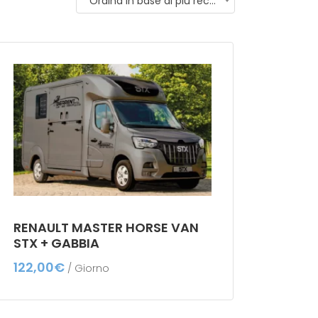
Ordina in base al più recente
RENAULT MASTER HORSE VAN
STX + GABBIA
122,00
€
/ Giorno