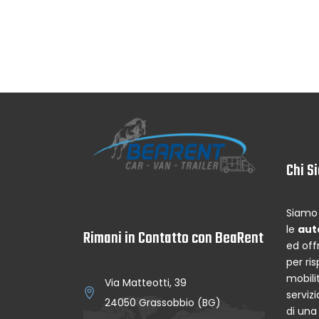
Chi S
Siamo 
le
aut
Rimani in Contatto con BeaRent
ed off
per ri
mobilit
Via Matteotti, 39
serviz
24050 Grassobbio (BG)
di un