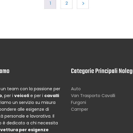
1
2
iamo
Categorie Principali Noleg
un team con la passione per
Auto
o
, per i
veicoli
e per i
cavalli
Van Trasporto Cavalli
riamo un servizio su misura
Furgoni
spondere alle esigenze di
Camper
à personale e lavorativa. Il
io è dedicato a chi necessita
a
vettura per esigenze