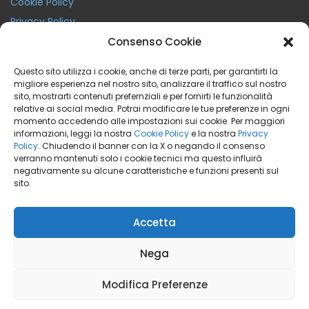
Cookie Policy
Privacy Policy
Termini e Condizioni
Consenso Cookie
Condizioni Generali di Noleggio
Questo sito utilizza i cookie, anche di terze parti, per garantirti la
migliore esperienza nel nostro sito, analizzare il traffico sul nostro
sito, mostrarti contenuti prefernziali e per fornirti le funzionalità
relative ai social media. Potrai modificare le tue preferenze in ogni
Facebook
Instagram
Youtube
momento accedendo alle impostazioni sui cookie. Per maggiori
informazioni, leggi la nostra
Cookie Policy
e la nostra
Privacy
Policy
. Chiudendo il banner con la X o negando il consenso
verranno mantenuti solo i cookie tecnici ma questo influirà
negativamente su alcune caratteristiche e funzioni presenti sul
BeaRent Noleggio a Breve Medio Termine
sito.
marchio di
CREA IL VERDE SRL
P.IVA 03762710162
Accetta
Tutti I Diritti Sono Riservati
Nega
Copyright © 2025
SITO REALIZZATO DA
Modifica Preferenze