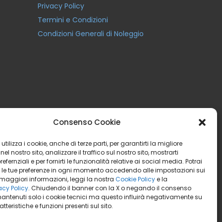
Privacy Policy
Termini e Condizioni
Condizioni Generali di Noleggio
Consenso Cookie
utilizza i cookie, anche di terze parti, per garantirti la migliore
el nostro sito, analizzare il traffico sul nostro sito, mostrarti
efernziali e per fornirti le funzionalità relative ai social media. Potrai
 le tue preferenze in ogni momento accedendo alle impostazioni sui
 maggiori informazioni, leggi la nostra
Cookie Policy
e la
acy Policy
. Chiudendo il banner con la X o negando il consenso
antenuti solo i cookie tecnici ma questo influirà negativamente su
tteristiche e funzioni presenti sul sito.