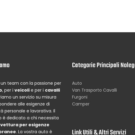
iamo
Categorie Principali Noleg
un team con la passione per
Auto
o
, per i
veicoli
e per i
cavalli
Van Trasporto Cavalli
riamo un servizio su misura
Furgoni
spondere alle esigenze di
Camper
à personale e lavorativa. Il
io è dedicato a chi necessita
a
vettura per esigenze
Link Utili & Altri Servizi
oranee
. La vostra auto è