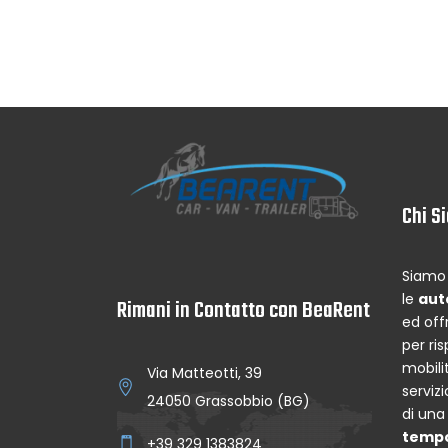
Chi S
Siamo 
le
aut
Rimani in Contatto con BeaRent
ed off
per ri
mobilit
Via Matteotti, 39
serviz
24050 Grassobbio (BG)
di un
temp
+39 329 1383824