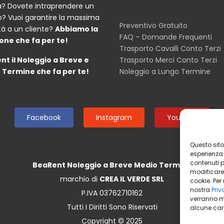
? Dovete intraprendere un
o? Vuoi garantire la massima
Preventivo Gratuito
tà a un cliente?
Abbiamo la
FAQ – Domande Frequenti
one che fa per te!
Trasporto Cavalli Conto Terzi
nt il Noleggio a Breve e
Trasporto Merci Conto Terzi
 Termine che fa per te!
Noleggio a Lungo Termine
Facebook
Instagram
Youtube
Questo sito 
esperienza n
contenuti pr
BeaRent Noleggio a Breve Medio Termine
modificare
marchio di
CREA IL VERDE SRL
cookie. Per
nostra
Priv
P.IVA 03762710162
verranno m
Tutti I Diritti Sono Riservati
alcune cara
Copyright © 2025