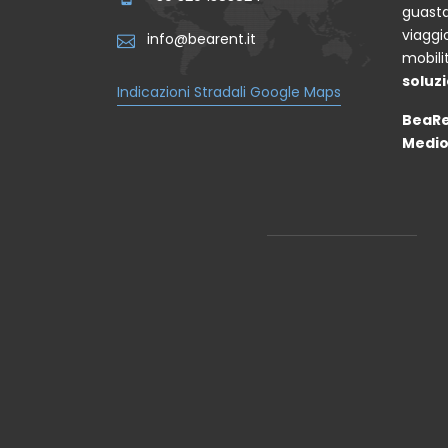
guasta
viaggi
info@bearent.it
mobili
soluzi
Indicazioni Stradali Google Maps
BeaRe
Medio