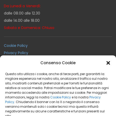
Da Lunedi a Venerdì:
dalle 08.00 alle 12.30
dalle 14.00 alle 18.00
Sabato e Domenica: Chiuso
Cookie Policy
Privacy Policy
Termini e Condizioni
Consenso Cookie
Condizioni Generali di Noleggio
Questo sito utilizza i cookie, anche di terze parti, per garantirti la
migliore esperienza nel nostro sito, analizzare il traffico sul nostro
sito, mostrarti contenuti prefernziali e per fornirti le funzionalità
Facebook
Instagram
Youtube
relative ai social media. Potrai modificare le tue preferenze in ogni
momento accedendo alle impostazioni sui cookie. Per maggiori
informazioni, leggi la nostra
Cookie Policy
e la nostra
Privacy
Policy
. Chiudendo il banner con la X o negando il consenso
verranno mantenuti solo i cookie tecnici ma questo influirà
negativamente su alcune caratteristiche e funzioni presenti sul
BeaRent Noleggio a Breve Medio Termine
sito.