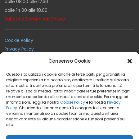
dalle 08.00 alle 12.30
dalle 14.00 alle 18.00
Sabato e Domenica: Chiuso
Cookie Policy
Privacy Policy
Termini e Condizioni
Consenso Cookie
Condizioni Generali di Noleggio
Questo sito utilizza i cookie, anche di terze parti, per garantirti la
migliore esperienza nel nostro sito, analizzare il traffico sul nostro
sito, mostrarti contenuti prefernziali e per fornirti le funzionalità
Facebook
Instagram
Youtube
relative ai social media. Potrai modificare le tue preferenze in ogni
momento accedendo alle impostazioni sui cookie. Per maggiori
informazioni, leggi la nostra
Cookie Policy
e la nostra
Privacy
Policy
. Chiudendo il banner con la X o negando il consenso
verranno mantenuti solo i cookie tecnici ma questo influirà
negativamente su alcune caratteristiche e funzioni presenti sul
BeaRent Noleggio a Breve Medio Termine
sito.
marchio di
CREA IL VERDE SRL
P.IVA 03762710162