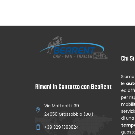
Chi S
Siamo 
le
aut
Rimani in Contatto con BeaRent
ed off
per ri
mobilit
Via Matteotti, 39
serviz
24050 Grassobbio (BG)
di un
temp
+39 329 1383824
guasta