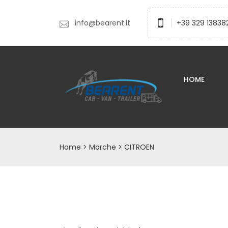
info@bearent.it
+39 329 13838
HOME
Home
> Marche > CITROEN