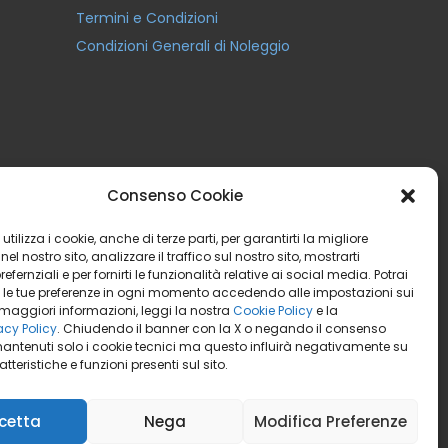
Termini e Condizioni
Condizioni Generali di Noleggio
Consenso Cookie
utilizza i cookie, anche di terze parti, per garantirti la migliore
el nostro sito, analizzare il traffico sul nostro sito, mostrarti
efernziali e per fornirti le funzionalità relative ai social media. Potrai
 le tue preferenze in ogni momento accedendo alle impostazioni sui
 maggiori informazioni, leggi la nostra
Cookie Policy
e la
acy Policy
. Chiudendo il banner con la X o negando il consenso
antenuti solo i cookie tecnici ma questo influirà negativamente su
tteristiche e funzioni presenti sul sito.
cetta
Nega
Modifica Preferenze