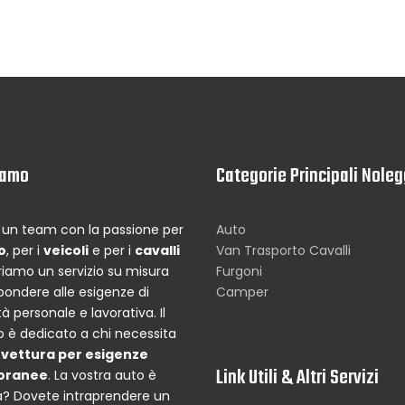
iamo
Categorie Principali Noleg
un team con la passione per
Auto
o
, per i
veicoli
e per i
cavalli
Van Trasporto Cavalli
riamo un servizio su misura
Furgoni
spondere alle esigenze di
Camper
à personale e lavorativa. Il
io è dedicato a chi necessita
a
vettura per esigenze
Link Utili & Altri Servizi
oranee
. La vostra auto è
? Dovete intraprendere un