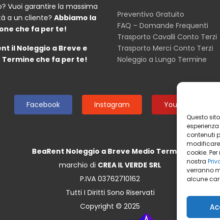
o? Vuoi garantire la massima
Preventivo Gratuito
tà a un cliente?
Abbiamo la
FAQ – Domande Frequenti
one che fa per te!
Trasporto Cavalli Conto Terzi
nt il Noleggio a Breve e
Trasporto Merci Conto Terzi
 Termine che fa per te!
Noleggio a Lungo Termine
Facebook
Instagram
Youtube
Questo sito 
esperienza n
contenuti pr
modificare
BeaRent Noleggio a Breve Medio Termine
cookie. Per
nostra
Priv
marchio di
CREA IL VERDE SRL
verranno m
P.IVA 03762710162
alcune cara
Tutti I Diritti Sono Riservati
Copyright © 2025
Ac