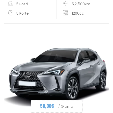
5 Posti
5,2l/100km
5 Porte
1200cc
50,00
€
/ Giorno