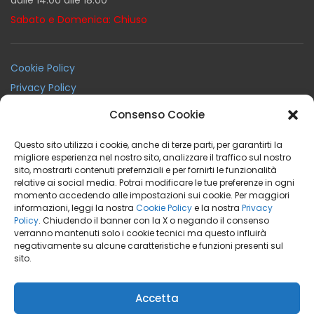
dalle 14.00 alle 18.00
Sabato e Domenica: Chiuso
Cookie Policy
Privacy Policy
Termini e Condizioni
Consenso Cookie
Condizioni Generali di Noleggio
Questo sito utilizza i cookie, anche di terze parti, per garantirti la
migliore esperienza nel nostro sito, analizzare il traffico sul nostro
sito, mostrarti contenuti prefernziali e per fornirti le funzionalità
Facebook
Instagram
Youtube
relative ai social media. Potrai modificare le tue preferenze in ogni
momento accedendo alle impostazioni sui cookie. Per maggiori
informazioni, leggi la nostra
Cookie Policy
e la nostra
Privacy
Policy
. Chiudendo il banner con la X o negando il consenso
verranno mantenuti solo i cookie tecnici ma questo influirà
negativamente su alcune caratteristiche e funzioni presenti sul
BeaRent Noleggio a Breve Medio Termine
sito.
marchio di
CREA IL VERDE SRL
P.IVA 03762710162
Accetta
Tutti I Diritti Sono Riservati