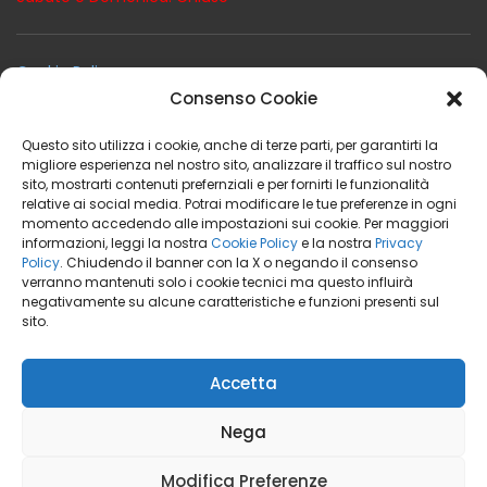
Cookie Policy
Consenso Cookie
Privacy Policy
Termini e Condizioni
Questo sito utilizza i cookie, anche di terze parti, per garantirti la
Condizioni Generali di Noleggio
migliore esperienza nel nostro sito, analizzare il traffico sul nostro
sito, mostrarti contenuti prefernziali e per fornirti le funzionalità
relative ai social media. Potrai modificare le tue preferenze in ogni
momento accedendo alle impostazioni sui cookie. Per maggiori
informazioni, leggi la nostra
Cookie Policy
e la nostra
Privacy
Facebook
Instagram
Youtube
Policy
. Chiudendo il banner con la X o negando il consenso
verranno mantenuti solo i cookie tecnici ma questo influirà
negativamente su alcune caratteristiche e funzioni presenti sul
sito.
BeaRent Noleggio a Breve Medio Termine
marchio di
CREA IL VERDE SRL
Accetta
P.IVA 03762710162
Nega
Tutti I Diritti Sono Riservati
Copyright © 2025
Modifica Preferenze